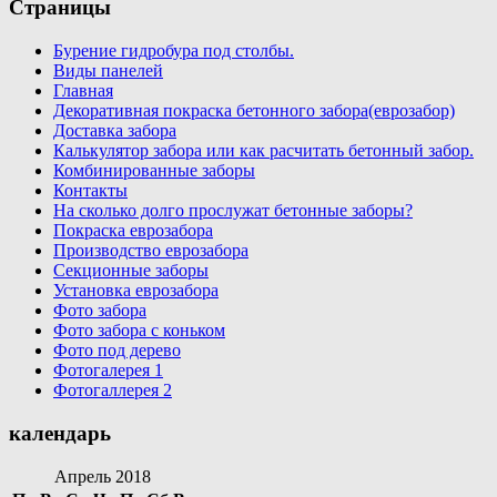
Страницы
Бурение гидробура под столбы.
Виды панелей
Главная
Декоративная покраска бетонного забора(еврозабор)
Доставка забора
Калькулятор забора или как расчитать бетонный забор.
Комбинированные заборы
Контакты
На сколько долго прослужат бетонные заборы?
Покраска еврозабора
Производство еврозабора
Секционные заборы
Установка еврозабора
Фото забора
Фото забора с коньком
Фото под дерево
Фотогалерея 1
Фотогаллерея 2
календарь
Апрель 2018