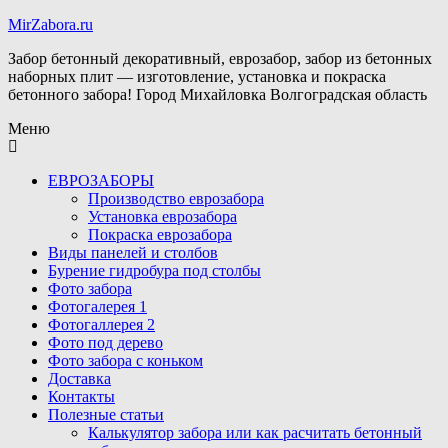
MirZabora.ru
Забор бетонный декоративный, еврозабор, забор из бетонных
наборных плит — изготовление, установка и покраска
бетонного забора! Город Михайловка Волгоградская область
Меню
ЕВРОЗАБОРЫ
Производство еврозабора
Установка еврозабора
Покраска еврозабора
Виды панелей и столбов
Бурение гидробура под столбы
Фото забора
Фотогалерея 1
Фотогаллерея 2
Фото под дерево
Фото забора с коньком
Доставка
Контакты
Полезные статьи
Калькулятор забора или как расчитать бетонный