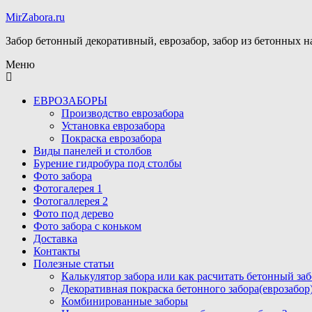
MirZabora.ru
Забор бетонный декоративный, еврозабор, забор из бетонных н
Меню
ЕВРОЗАБОРЫ
Производство еврозабора
Установка еврозабора
Покраска еврозабора
Виды панелей и столбов
Бурение гидробура под столбы
Фото забора
Фотогалерея 1
Фотогаллерея 2
Фото под дерево
Фото забора с коньком
Доставка
Контакты
Полезные статьи
Калькулятор забора или как расчитать бетонный заб
Декоративная покраска бетонного забора(еврозабор
Комбинированные заборы