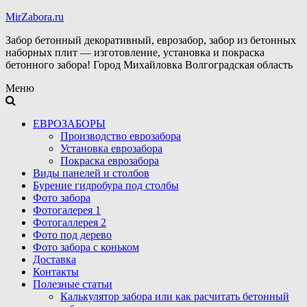
MirZabora.ru
Забор бетонный декоративный, еврозабор, забор из бетонных
наборных плит — изготовление, установка и покраска
бетонного забора! Город Михайловка Волгоградская область
Меню
ЕВРОЗАБОРЫ
Производство еврозабора
Установка еврозабора
Покраска еврозабора
Виды панелей и столбов
Бурение гидробура под столбы
Фото забора
Фотогалерея 1
Фотогаллерея 2
Фото под дерево
Фото забора с коньком
Доставка
Контакты
Полезные статьи
Калькулятор забора или как расчитать бетонный