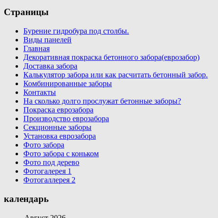
Страницы
Бурение гидробура под столбы.
Виды панелей
Главная
Декоративная покраска бетонного забора(еврозабор)
Доставка забора
Калькулятор забора или как расчитать бетонный забор.
Комбинированные заборы
Контакты
На сколько долго прослужат бетонные заборы?
Покраска еврозабора
Производство еврозабора
Секционные заборы
Установка еврозабора
Фото забора
Фото забора с коньком
Фото под дерево
Фотогалерея 1
Фотогаллерея 2
календарь
Август 2026